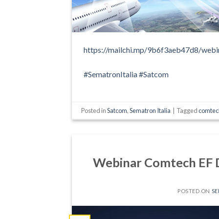
https://mailchi.mp/
9b6f3aeb47d8/
webi
#SematronItalia
#Satcom
Posted in
Satcom
,
Sematron Italia
|
Tagged
comtec
Webinar Comtech EF D
POSTED ON
SE