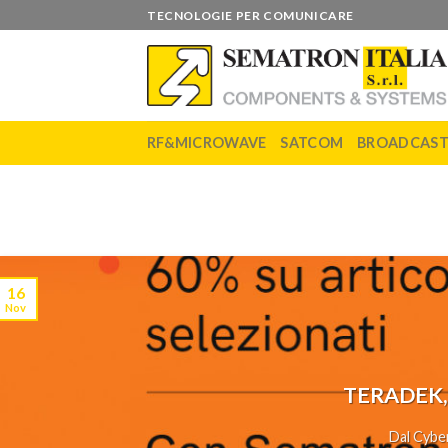
Skip
TECNOLOGIE PER COMUNICARE
to
content
RF&MICROWAVE
SATCOM
BROADCAS
16
Nov
TERADEK,
Dal Cyber