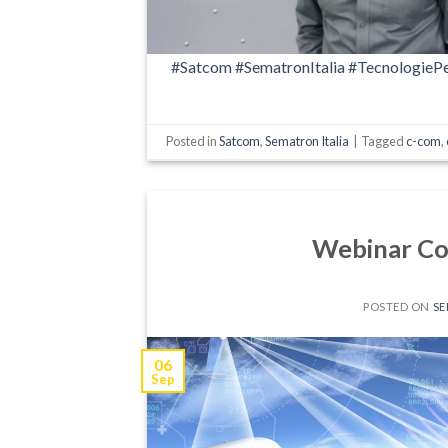
#Satcom
#SematronItalia
#TecnologieP
Posted in
Satcom
,
Sematron Italia
|
Tagged
c-com
,
Webinar Co
POSTED ON
SE
06
Sep