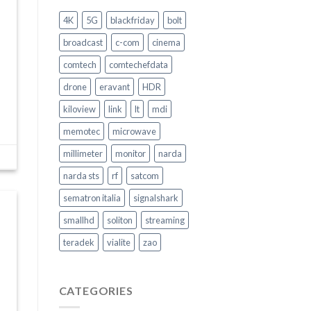
Come
garantire
4K
5G
blackfriday
bolt
la
Sicurezza
broadcast
c-com
cinema
nel
trasporto
comtech
comtechefdata
pubblico
–
drone
eravant
HDR
Video
Intervento
kiloview
link
lt
mdi
memotec
microwave
millimeter
monitor
narda
narda sts
rf
satcom
sematron italia
signalshark
smallhd
soliton
streaming
teradek
vialite
zao
CATEGORIES