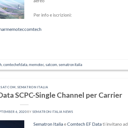
aereo
Per info e iscrizioni:
narmemoteccomtech
h
,
comtechefdata
,
memotec
,
satcom
,
sematron italia
SATCOM
,
SEMATRON ITALIA
ata SCPC-Single Channel per Carrier
PTEMBER 6, 2020
BY
SEMATRON ITALIA NEWS
Sematron Italia
e
Comtech EF Data
ti invitano ad