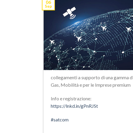
06
Sep
collegamenti a supporto di
una gamma di 
Gas, Mobilità e per le Imprese premium
Info e registrazione:
https://lnkd.in/gPnRJSt
#
satcom