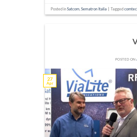
Posted in
Satcom
,
Sematron Italia
|
Tagged
comtec
V
POSTED ON
27
Apr