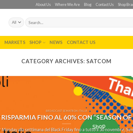
About Us
Where We Are
Blog
Contact Us
Shop Bra
Search
for:
T
MARKETS
SHOP
NEWS
CONTACT US
CATEGORY ARCHIVES:
SATCOM
BROADCAST SEMATRON ITALIA
 RISPARMIA FINO AL 60% CON “SEASON OF
 Monday alla settimana del Black Friday fino a tutto il 30 novembre, Sema