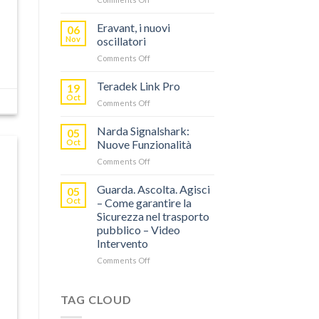
TERADEK,
RISPARMIA
Eravant, i nuovi
06
FINO
Nov
oscillatori
AL
on
Comments Off
60%
Eravant,
CON
i
Teradek Link Pro
“SEASON
19
nuovi
OF
Oct
on
Comments Off
oscillatori
THANKS”!
Teradek
Link
Narda Signalshark:
05
Pro
Oct
Nuove Funzionalità
on
Comments Off
Narda
Signalshark:
Guarda. Ascolta. Agisci
05
Nuove
Oct
– Come garantire la
Funzionalità
Sicurezza nel trasporto
pubblico – Video
Intervento
on
Comments Off
Guarda.
Ascolta.
Agisci
TAG CLOUD
–