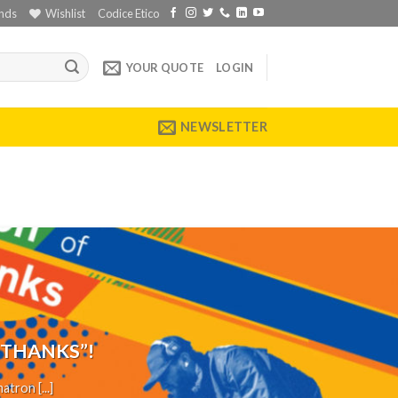
nds
Wishlist
Codice Etico
YOUR QUOTE
LOGIN
NEWSLETTER
 THANKS”!
tron [...]