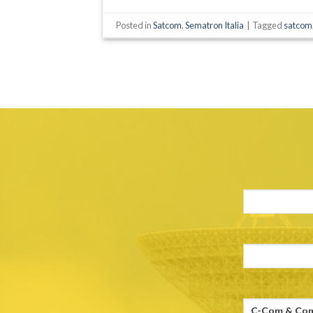
Posted in
Satcom
,
Sematron Italia
|
Tagged
satcom