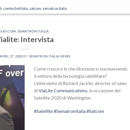
h
,
comtechefdata
,
satcom
,
sematron italia
SATCOM
,
SEMATRON ITALIA
ialite: Intervista
APRIL 27, 2020
BY
SEMATRON ITALIA NEWS
Come cresce e in che direzione si sta muovendo
il settore della tecnologia satellitare?
L’intervento di Richard Jacklin, director of sales
di
ViaLite Communications
, in occasione del
Satellite 2020 di Washington
#
Satellite
#
SematronItalia
#
Satcom
Video