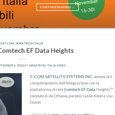
CONTINUE READING
→
SATCOM
,
SEMATRON ITALIA
Comtech EF Data Heights
PTEMBER 6, 2020
BY
SEMATRON ITALIA NEWS
C-COM SATELLITE SYSTEMS INC.
annuncia il
completamento dell’integrazione con la
piattaforma di rete
Comtech EF Data
Heights
™️
.
L’annuncio da Ottawa, parlano Leslie Klein e Lou
Dubin
LEGGI QUI:
https://lnkd.in/em4P6xc