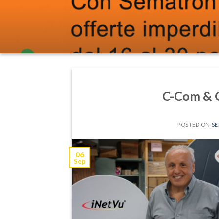
C-Com & 
POSTED ON
SE
06
Sep