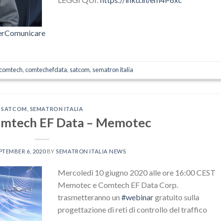
erComunicare
comtech
,
comtechefdata
,
satcom
,
sematron italia
SATCOM
,
SEMATRON ITALIA
mtech EF Data – Memotec
PTEMBER 6, 2020
BY
SEMATRON ITALIA NEWS
Mercoledì 10 giugno 2020 alle ore 16:00 CEST
Memotec e Comtech EF Data Corp.
trasmetteranno un
#webinar
gratuito sulla
progettazione di reti di controllo del traffico