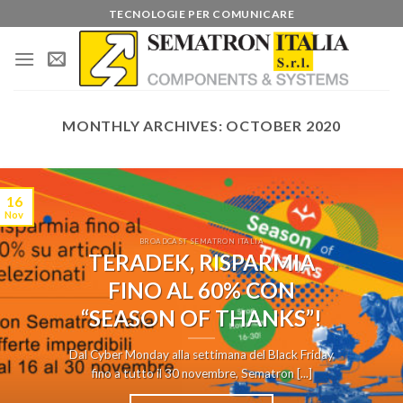
Skip
TECNOLOGIE PER COMUNICARE
to
content
MONTHLY ARCHIVES:
OCTOBER 2020
16
Nov
BROADCAST SEMATRON ITALIA
TERADEK, RISPARMIA
FINO AL 60% CON
“SEASON OF THANKS”!
Dal Cyber Monday alla settimana del Black Friday
fino a tutto il 30 novembre, Sematron [...]