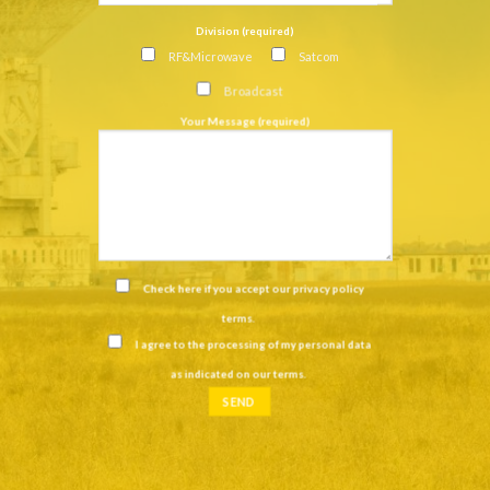
Division (required)
RF&Microwave
Satcom
Broadcast
Your Message (required)
Check here if you accept our
privacy policy
terms
.
I agree to the processing of my personal data
as indicated on our
terms
.