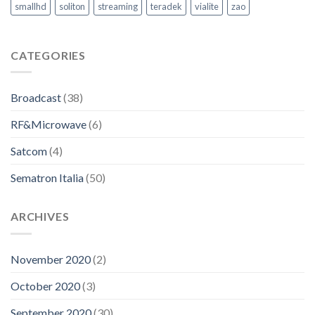
Intervento
smallhd
soliton
streaming
teradek
vialite
zao
CATEGORIES
Broadcast
(38)
RF&Microwave
(6)
Satcom
(4)
Sematron Italia
(50)
ARCHIVES
November 2020
(2)
October 2020
(3)
September 2020
(30)