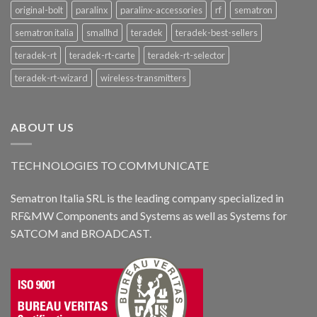
original-bolt
paralinx
paralinx-accessories
rf
sematron
sematron italia
smallhd
teradek
teradek-best-sellers
teradek-rt
teradek-rt-carte
teradek-rt-selector
teradek-rt-wizard
wireless-transmitters
ABOUT US
TECHNOLOGIES TO COMMUNICATE
Sematron Italia SRL is the leading company specialized in
RF&MW Components and Systems as well as Systems for
SATCOM and BROADCAST.