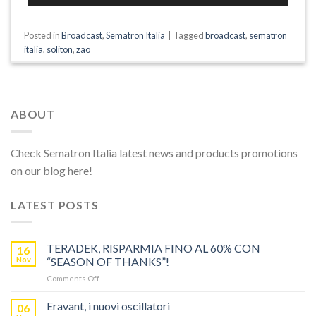
Posted in
Broadcast
,
Sematron Italia
|
Tagged
broadcast
,
sematron
italia
,
soliton
,
zao
ABOUT
Check Sematron Italia latest news and products promotions
on our blog here!
LATEST POSTS
TERADEK, RISPARMIA FINO AL 60% CON
16
Nov
“SEASON OF THANKS”!
on
Comments Off
TERADEK,
RISPARMIA
Eravant, i nuovi oscillatori
06
FINO