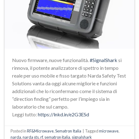
Nuovo firmware, nuove funzionalità.
#SignalShark
si
rinnova, il potente analizzatore di spettro in tempo
reale per uso mobile e fisso targato Narda Safety Test
Solutions vanta da oggi alcune migliorie e funzioni
addizionali che lo riconfermano come il sistema di
“direction finding” perfetto per l’impiego sia in
laboratorio che sul campo.
Leggi tutto:
https://lnkd.in/e2G3ESd
Posted in
RF&Microwave
,
Sematron Italia
|
Tagged
microwave
,
narda
,
narda sts
,
rf
,
sematron italia
,
signalshark