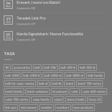
RISPARMIA
Eravant, i nuovi oscillatori
06
FINO
Nov
on
Comments Off
AL
Eravant,
60%
i
Teradek Link Pro
CON
19
nuovi
Oct
“SEASON
on
Comments Off
oscillatori
OF
Teradek
THANKS”!
Link
Narda Signalshark: Nuove Funzionalità
05
Pro
Oct
on
Comments Off
Narda
Signalshark:
Nuove
TAGS
Funzionalità
4K
accessories
bolt
bolt-10k
bolt-500-lt
bolt-500-xt
bolt-1000
bolt-1000-lt
bolt-1000-xt
bolt-3000-xt
bolt-family
bolt-for-sony-venice
bolt-xt
bolt 4k
bond
bond-700-series
bond-family
bond-solutions
broadcast
cube
cube-600-series
cube-700-series
cube-family
cube2
dsmc2-bolts
focus 10
link-pro
microwave
monitor
monitors
new-products