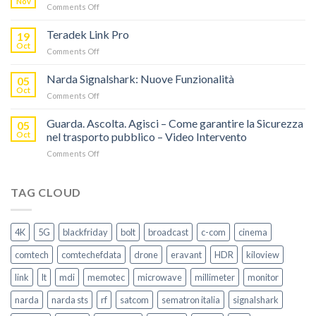
Nov
on
Comments Off
AL
Eravant,
60%
i
Teradek Link Pro
CON
19
nuovi
Oct
“SEASON
on
Comments Off
oscillatori
OF
Teradek
THANKS”!
Link
Narda Signalshark: Nuove Funzionalità
05
Pro
Oct
on
Comments Off
Narda
Signalshark:
Guarda. Ascolta. Agisci – Come garantire la Sicurezza
05
Nuove
Oct
nel trasporto pubblico – Video Intervento
Funzionalità
on
Comments Off
Guarda.
Ascolta.
Agisci
TAG CLOUD
–
Come
garantire
4K
5G
blackfriday
bolt
broadcast
c-com
cinema
la
Sicurezza
comtech
comtechefdata
drone
eravant
HDR
kiloview
nel
trasporto
link
lt
mdi
memotec
microwave
millimeter
monitor
pubblico
–
narda
narda sts
rf
satcom
sematron italia
signalshark
Video