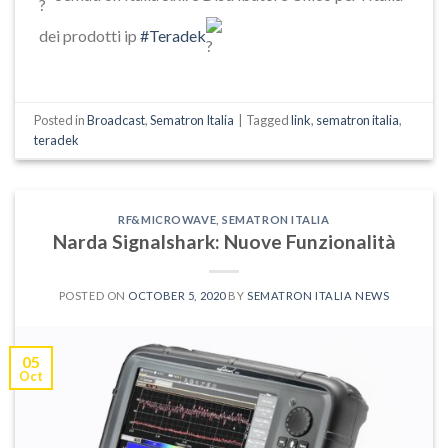
dei prodotti ip
#Teradek
Posted in
Broadcast
,
Sematron Italia
|
Tagged
link
,
sematron italia
,
teradek
RF&MICROWAVE
,
SEMATRON ITALIA
Narda Signalshark: Nuove Funzionalità
POSTED ON
OCTOBER 5, 2020
BY
SEMATRON ITALIA NEWS
05
Oct