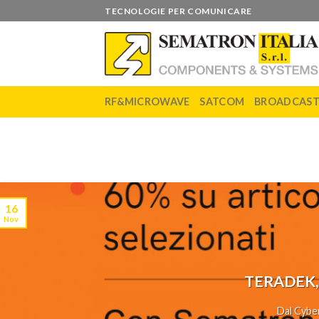
Skip
TECNOLOGIE PER COMUNICARE
to
content
RF&MICROWAVE
SATCOM
BROADCAS
16
Nov
TERADEK,
Dal Cyber