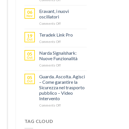
TERADEK,
RISPARMIA
Eravant, i nuovi
06
FINO
Nov
oscillatori
AL
on
Comments Off
60%
Eravant,
CON
i
Teradek Link Pro
“SEASON
19
nuovi
OF
Oct
on
Comments Off
oscillatori
THANKS”!
Teradek
Link
Narda Signalshark:
05
Pro
Oct
Nuove Funzionalità
on
Comments Off
Narda
Signalshark:
Guarda. Ascolta. Agisci
05
Nuove
Oct
– Come garantire la
Funzionalità
Sicurezza nel trasporto
pubblico – Video
Intervento
on
Comments Off
Guarda.
Ascolta.
Agisci
TAG CLOUD
–