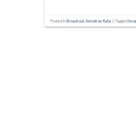
Posted in
Broadcast
,
Sematron Italia
|
Tagged
bro