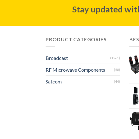
Stay updated with
PRODUCT CATEGORIES
BES
Broadcast
(1261)
RF Microwave Components
(58)
Satcom
(44)