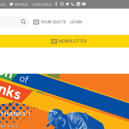
nds
Wishlist
Codice Etico
YOUR QUOTE
LOGIN
NEWSLETTER
 THANKS”!
tron [...]