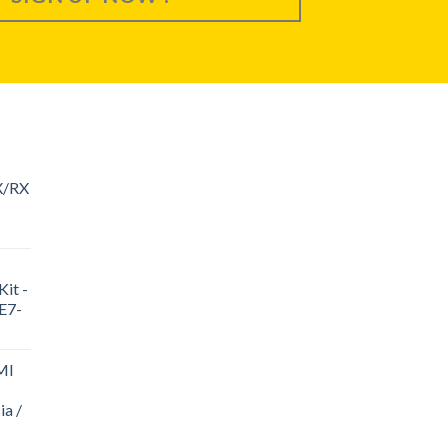
X/RX
it -
E7-
MI
ia /