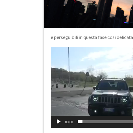
e perseguibili in questa fase così delicat
Video
Player
00:00