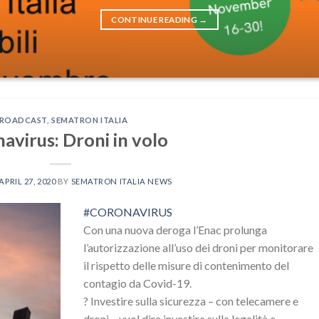
CONTINUE READING
→
ROADCAST
,
SEMATRON ITALIA
avirus: Droni in volo
APRIL 27, 2020
BY
SEMATRON ITALIA NEWS
#
CORONAVIRUS
Con una nuova deroga l’Enac prolunga
l’autorizzazione all’uso dei droni per monitorare
il rispetto delle misure di contenimento del
contagio da Covid-19.
?
Investire sulla sicurezza – con telecamere e
droni – vuol dire investire sulla legalità e