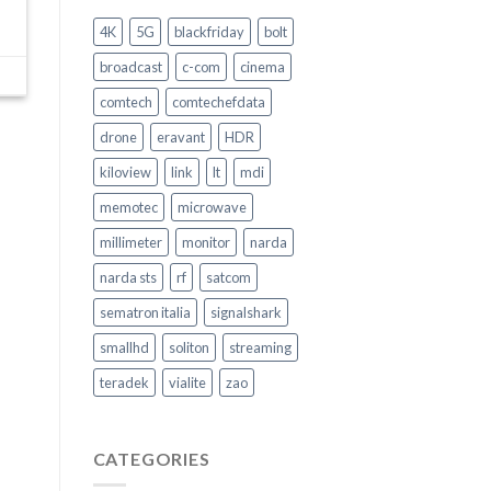
Come
garantire
4K
5G
blackfriday
bolt
la
Sicurezza
broadcast
c-com
cinema
nel
trasporto
comtech
comtechefdata
pubblico
–
drone
eravant
HDR
Video
Intervento
kiloview
link
lt
mdi
memotec
microwave
millimeter
monitor
narda
narda sts
rf
satcom
sematron italia
signalshark
smallhd
soliton
streaming
teradek
vialite
zao
CATEGORIES