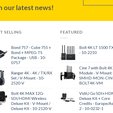
 our latest news!
T SELLING
FEATURED
Bond 757 - Cube 755 +
Bolt 4K LT 1500 T
Bond + MPEG-TS
- 10-2210
Package - USB - 10-
0757
Cine 7 with Bolt 4K
Ranger 4K - 4K / TX/RX
Module - V-Mount K
Set / V-Mount - 10-
SMHD-MON-CIN
2520-V
BOLT4K-VM
Bolt 4K MAX 12G-
VidiU Go SDI+HD
SDI/HDMI Wireless
Deluxe Kit + Core
Deluxe Kit - V-Mount /
Credits - Europe/As
Deluxe Kit - 10-2120-V
2 - 10-0232-1