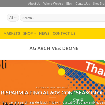
About Us
Where We Are
Blog
Contact Us
Shop Bra
Search
for:
T
MARKETS
SHOP
NEWS
CONTACT US
TAG ARCHIVES:
DRONE
BROADCAST SEMATRON ITALIA
 RISPARMIA FINO AL 60% CON “SEASON OF
 Monday alla settimana del Black Friday fino a tutto il 30 novembre, Sema