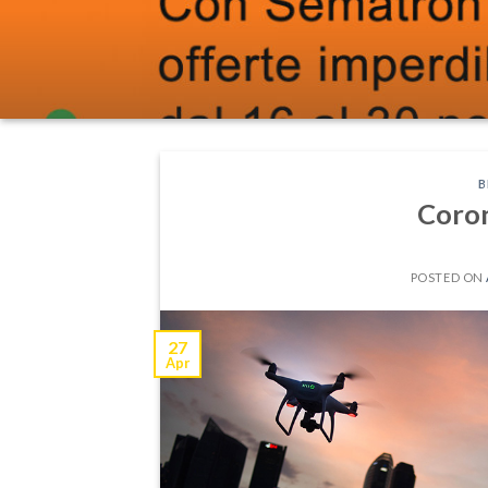
B
Coron
POSTED ON
27
Apr