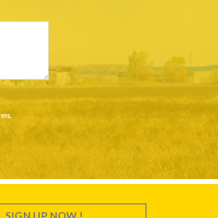
rms
.
SIGN UP NOW !