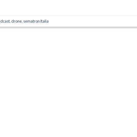
adcast
,
drone
,
sematron italia