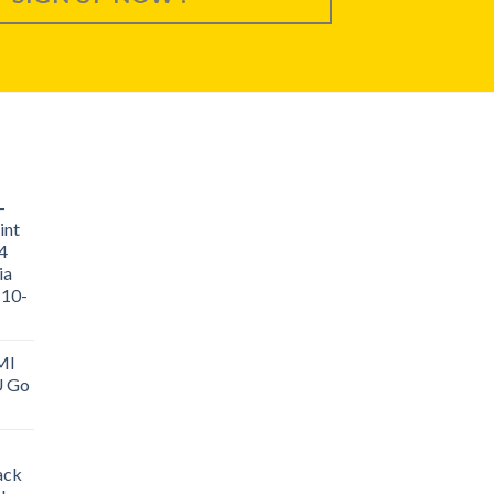
-
int
4
ia
 10-
MI
U Go
ack