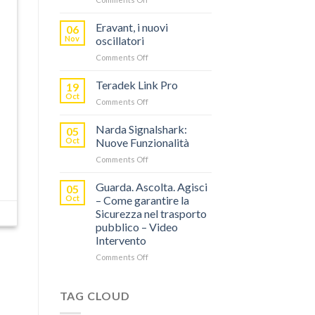
TERADEK,
RISPARMIA
Eravant, i nuovi
06
FINO
Nov
oscillatori
AL
on
Comments Off
60%
Eravant,
CON
i
Teradek Link Pro
“SEASON
19
nuovi
OF
Oct
on
Comments Off
oscillatori
THANKS”!
Teradek
Link
Narda Signalshark:
05
Pro
Oct
Nuove Funzionalità
on
Comments Off
Narda
Signalshark:
Guarda. Ascolta. Agisci
05
Nuove
Oct
– Come garantire la
Funzionalità
Sicurezza nel trasporto
pubblico – Video
Intervento
on
Comments Off
Guarda.
Ascolta.
Agisci
TAG CLOUD
–