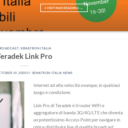
CONTINUE READING
→
ROADCAST
,
SEMATRON ITALIA
eradek Link Pro
TOBER 19, 2020
BY
SEMATRON ITALIA NEWS
Internet ad alta velocità ovunque, in qualsiasi
luogo e condizione.
Link Pro di
Teradek
è il router WiFi e
aggregatore di banda 3G/4G/LTE che diventa
un potentissimo Access Point per navigare in
rete e distribuire live di qualità broadcast.