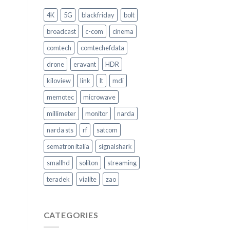
Come
garantire
4K
5G
blackfriday
bolt
la
Sicurezza
broadcast
c-com
cinema
nel
trasporto
comtech
comtechefdata
pubblico
–
drone
eravant
HDR
Video
Intervento
kiloview
link
lt
mdi
memotec
microwave
millimeter
monitor
narda
narda sts
rf
satcom
sematron italia
signalshark
smallhd
soliton
streaming
teradek
vialite
zao
CATEGORIES