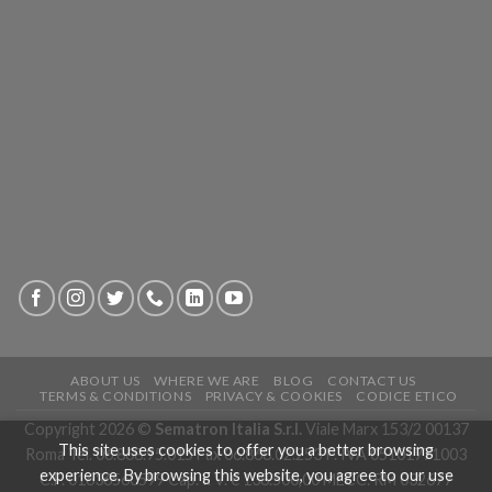
ABOUT US
WHERE WE ARE
BLOG
CONTACT US
TERMS & CONDITIONS
PRIVACY & COOKIES
CODICE ETICO
Copyright 2026 ©
Sematron Italia S.r.l.
Viale Marx 153/2 00137
This site uses cookies to offer you a better browsing
Roma Tel. 06.868.95.015 Fax 06.868.02.253 P. IVA 05101771003
experience. By browsing this website, you agree to our use
C.F. 01636560599 Cap. I. V. € 138.500,00 MECC. RM 032677