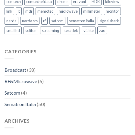
comtech
comtechefdata
drone
eravant
HDR
kiloview
nel
trasporto
link
lt
mdi
memotec
microwave
millimeter
monitor
pubblico
–
narda
narda sts
rf
satcom
sematron italia
signalshark
Video
Intervento
smallhd
soliton
streaming
teradek
vialite
zao
CATEGORIES
Broadcast
(38)
RF&Microwave
(6)
Satcom
(4)
Sematron Italia
(50)
ARCHIVES