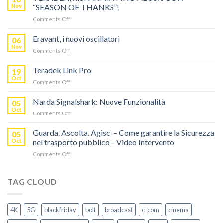
Nov
“SEASON OF THANKS”!
on
Comments Off
TERADEK,
RISPARMIA
Eravant, i nuovi oscillatori
06
FINO
Nov
on
Comments Off
AL
Eravant,
60%
i
Teradek Link Pro
CON
19
nuovi
Oct
“SEASON
on
Comments Off
oscillatori
OF
Teradek
THANKS”!
Link
Narda Signalshark: Nuove Funzionalità
05
Pro
Oct
on
Comments Off
Narda
Signalshark:
Guarda. Ascolta. Agisci – Come garantire la Sicurezza
05
Nuove
Oct
nel trasporto pubblico – Video Intervento
Funzionalità
on
Comments Off
Guarda.
Ascolta.
Agisci
TAG CLOUD
–
Come
garantire
4K
5G
blackfriday
bolt
broadcast
c-com
cinema
la
Sicurezza