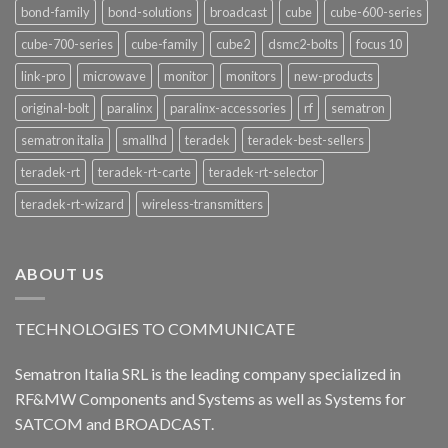
bond-family
bond-solutions
broadcast
cube
cube-600-series
cube-700-series
cube-family
cube2
dsmc2-bolts
focus 10
link-pro
microwave
monitor
monitors
new-products
original-bolt
paralinx
paralinx-accessories
rf
sematron
sematron italia
smallhd
teradek
teradek-best-sellers
teradek-rt
teradek-rt-carte
teradek-rt-selector
teradek-rt-wizard
wireless-transmitters
ABOUT US
TECHNOLOGIES TO COMMUNICATE
Sematron Italia SRL is the leading company specialized in
RF&MW Components and Systems as well as Systems for
SATCOM and BROADCAST.