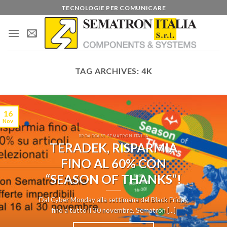
Skip
TECNOLOGIE PER COMUNICARE
to
content
TAG ARCHIVES:
4K
16
Nov
BROADCAST SEMATRON ITALIA
TERADEK, RISPARMIA
FINO AL 60% CON
“SEASON OF THANKS”!
Dal Cyber Monday alla settimana del Black Friday
fino a tutto il 30 novembre, Sematron [...]