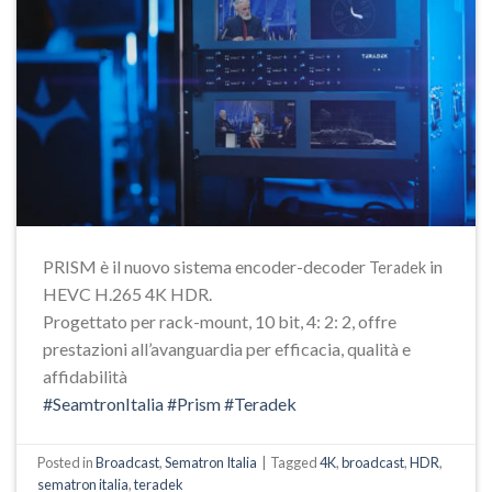
PRISM è il nuovo sistema encoder-decoder
in
Teradek
HEVC H.265 4K HDR.
Progettato per rack-mount, 10 bit, 4: 2: 2, offre
prestazioni all’avanguardia per efficacia, qualità e
affidabilità
#SeamtronItalia
#Prism
#Teradek
Posted in
Broadcast
,
Sematron Italia
|
Tagged
4K
,
broadcast
,
HDR
,
sematron italia
,
teradek