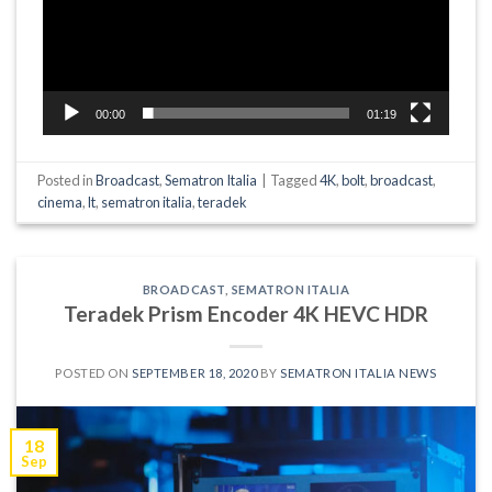
00:00
01:19
Posted in
Broadcast
,
Sematron Italia
|
Tagged
4K
,
bolt
,
broadcast
,
cinema
,
lt
,
sematron italia
,
teradek
BROADCAST
,
SEMATRON ITALIA
Teradek Prism Encoder 4K HEVC HDR
POSTED ON
SEPTEMBER 18, 2020
BY
SEMATRON ITALIA NEWS
18
Sep