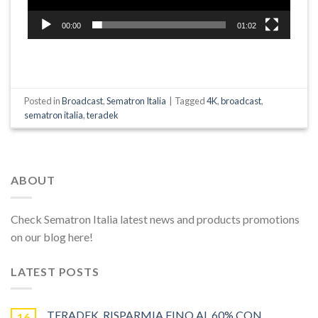
00:00
01:02
Posted in
Broadcast
,
Sematron Italia
|
Tagged
4K
,
broadcast
,
sematron italia
,
teradek
ABOUT
Check Sematron Italia latest news and products promotions
on our blog here!
LATEST POSTS
TERADEK, RISPARMIA FINO AL 60% CON
16