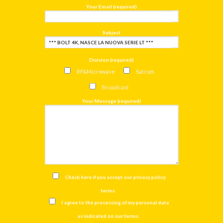
Your Email (required)
Subject
Division (required)
RF&Microwave
Satcom
Broadcast
Your Message (required)
Check here if you accept our
privacy policy
terms
.
I agree to the processing of my personal data
as indicated on our
terms
.