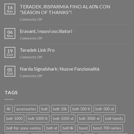
TERADEK, RISPARMIA FINO AL 60% CON
16
Nov
“SEASON OF THANKS”!
on
Comments Off
TERADEK,
RISPARMIA
Eravant, i nuovi oscillatori
06
FINO
Nov
on
Comments Off
AL
Eravant,
60%
i
Teradek Link Pro
CON
19
nuovi
Oct
“SEASON
on
Comments Off
oscillatori
OF
Teradek
THANKS”!
Link
Narda Signalshark: Nuove Funzionalità
05
Pro
Oct
on
Comments Off
Narda
Signalshark:
Nuove
TAGS
Funzionalità
4K
accessories
bolt
bolt-10k
bolt-500-lt
bolt-500-xt
bolt-1000
bolt-1000-lt
bolt-1000-xt
bolt-3000-xt
bolt-family
bolt-for-sony-venice
bolt-xt
bolt 4k
bond
bond-700-series