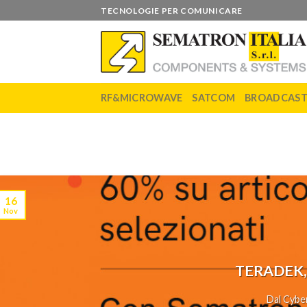
Skip
TECNOLOGIE PER COMUNICARE
to
content
RF&MICROWAVE
SATCOM
BROADCAS
16
Nov
TERADEK,
Dal Cyber