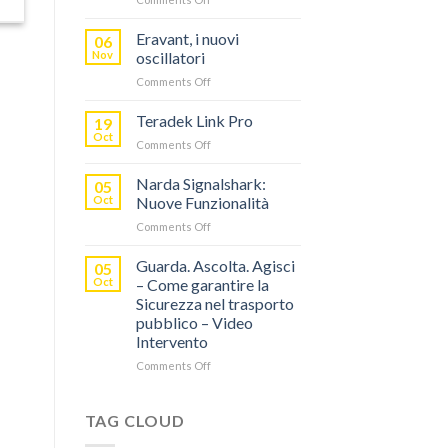
TERADEK,
RISPARMIA
Eravant, i nuovi
06
FINO
Nov
oscillatori
AL
on
Comments Off
60%
Eravant,
CON
i
Teradek Link Pro
“SEASON
19
nuovi
OF
Oct
on
Comments Off
oscillatori
THANKS”!
Teradek
Link
Narda Signalshark:
05
Pro
Oct
Nuove Funzionalità
on
Comments Off
Narda
Signalshark:
Guarda. Ascolta. Agisci
05
Nuove
Oct
– Come garantire la
Funzionalità
Sicurezza nel trasporto
pubblico – Video
Intervento
on
Comments Off
Guarda.
Ascolta.
Agisci
TAG CLOUD
–