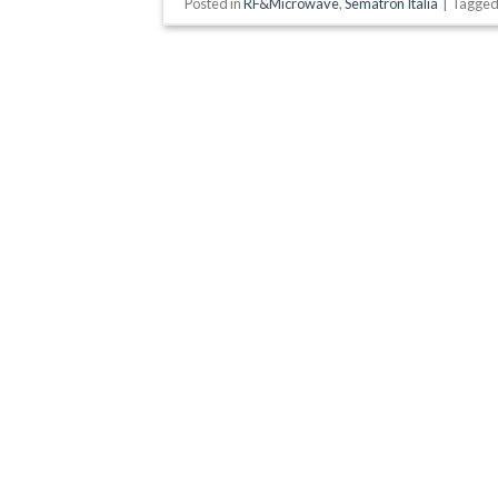
Posted in
RF&Microwave
,
Sematron Italia
|
Tagge