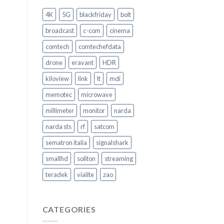
Come
garantire
4K
5G
blackfriday
bolt
la
Sicurezza
broadcast
c-com
cinema
nel
trasporto
comtech
comtechefdata
pubblico
–
drone
eravant
HDR
Video
Intervento
kiloview
link
lt
mdi
memotec
microwave
millimeter
monitor
narda
narda sts
rf
satcom
sematron italia
signalshark
smallhd
soliton
streaming
teradek
vialite
zao
CATEGORIES