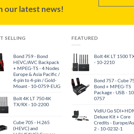
 our latest news!
T SELLING
FEATURED
Bond 759 - Bond
Bolt 4K LT 1500 T
HEVC/AVC Backpack
- 10-2210
+ MPEG-TS - 4 Nodes
Europe & Asia Pacific /
4-pin to 4-pin / Gold-
Bond 757 - Cube 7
Mount - 10-0759-EUG
Bond + MPEG-TS
Package - USB - 10
Bolt 4K LT 750 4K
0757
TX/RX - 10-2200
VidiU Go SDI+HD
Deluxe Kit + Core
Cube 705 - H.265
Credits - Europe/As
(HEVC) and
2 - 10-0232-1