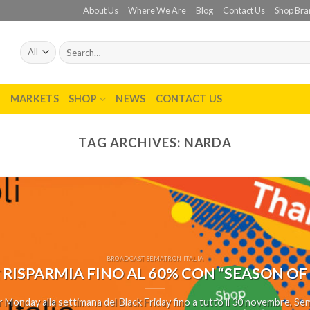
About Us
Where We Are
Blog
Contact Us
Shop Bra
Search
for:
T
MARKETS
SHOP
NEWS
CONTACT US
TAG ARCHIVES:
NARDA
BROADCAST SEMATRON ITALIA
 RISPARMIA FINO AL 60% CON “SEASON OF
 Monday alla settimana del Black Friday fino a tutto il 30 novembre, Sema