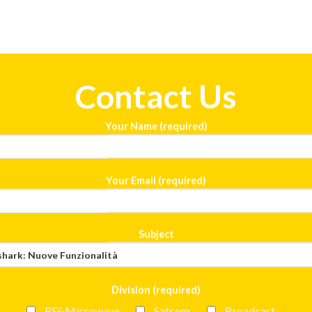
Contact Us
Your Name (required)
Your Email (required)
Subject
Division (required)
RF&Microwave
Satcom
Broadcast