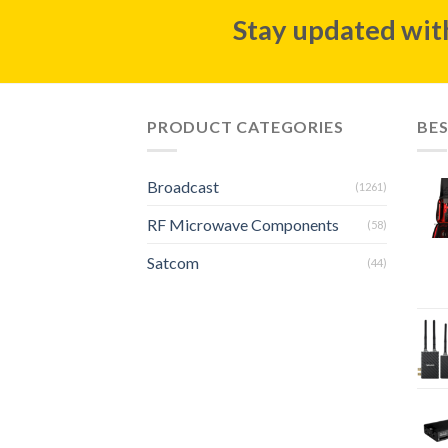
Stay updated with
PRODUCT CATEGORIES
BES
Broadcast
(1261)
RF Microwave Components
(58)
Satcom
(44)