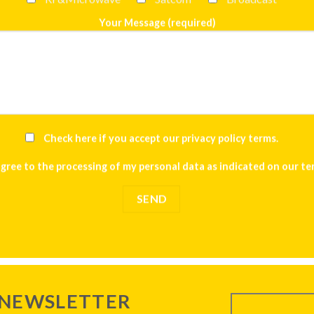
Your Message (required)
Check here if you accept our
privacy policy terms
.
agree to the processing of my personal data as indicated on our
te
 NEWSLETTER