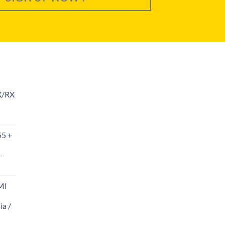
X/RX
55 +
-
MI
ia /