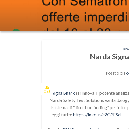
RF
Narda Signa
POSTED ON
O
05
Oct
#SignalShark
si rinnova, il potente anali
Narda Safety Test Solutions vanta da ogg
il sistema di “direction finding” perfetto
Leggi tutto:
https://lnkd.in/e2G3ESd