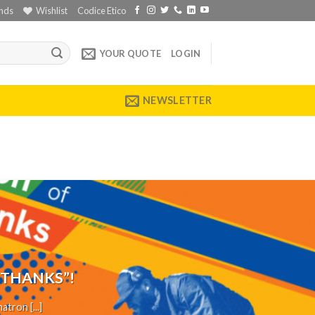
nds
Wishlist
Codice Etico
YOUR QUOTE
LOGIN
NEWSLETTER
 THANKS”!
tron [...]