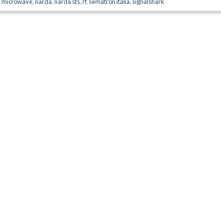
d
microwave
,
narda
,
narda sts
,
rf
,
sematron italia
,
signalshark