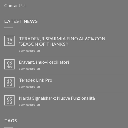
Contact Us
LATEST NEWS
TERADEK, RISPARMIA FINO AL 60% CON
16
Nov
“SEASON OF THANKS”!
on
Comments Off
TERADEK,
RISPARMIA
Eravant, i nuovi oscillatori
06
FINO
Nov
on
Comments Off
AL
Eravant,
60%
i
Teradek Link Pro
CON
19
nuovi
Oct
“SEASON
on
Comments Off
oscillatori
OF
Teradek
THANKS”!
Link
Narda Signalshark: Nuove Funzionalità
05
Pro
Oct
on
Comments Off
Narda
Signalshark:
Nuove
TAGS
Funzionalità