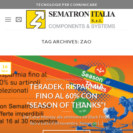
Skip
TECNOLOGIE PER COMUNICARE
to
content
TAG ARCHIVES:
ZAO
16
Nov
BROADCAST SEMATRON ITALIA
TERADEK, RISPARMIA
FINO AL 60% CON
“SEASON OF THANKS”!
Dal Cyber Monday alla settimana del Black Friday
fino a tutto il 30 novembre, Sematron [...]