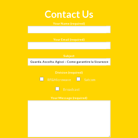
Contact Us
Your Name (required)
Your Email (required)
Subject
Division (required)
RF&Microwave
Satcom
Broadcast
Your Message (required)