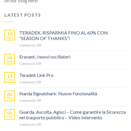
on our blog here!
LATEST POSTS
TERADEK, RISPARMIA FINO AL 60% CON
16
Nov
“SEASON OF THANKS”!
on
Comments Off
TERADEK,
RISPARMIA
Eravant, i nuovi oscillatori
06
FINO
Nov
on
Comments Off
AL
Eravant,
60%
i
Teradek Link Pro
CON
19
nuovi
Oct
“SEASON
on
Comments Off
oscillatori
OF
Teradek
THANKS”!
Link
Narda Signalshark: Nuove Funzionalità
05
Pro
Oct
on
Comments Off
Narda
Signalshark:
Guarda. Ascolta. Agisci – Come garantire la Sicurezza
05
Nuove
Oct
nel trasporto pubblico – Video Intervento
Funzionalità
on
Comments Off
Guarda.