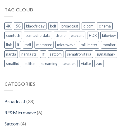
Ascolta.
Agisci
TAG CLOUD
–
Come
garantire
4K
5G
blackfriday
bolt
broadcast
c-com
cinema
la
Sicurezza
comtech
comtechefdata
drone
eravant
HDR
kiloview
nel
trasporto
link
lt
mdi
memotec
microwave
millimeter
monitor
pubblico
–
narda
narda sts
rf
satcom
sematron italia
signalshark
Video
Intervento
smallhd
soliton
streaming
teradek
vialite
zao
CATEGORIES
Broadcast
(38)
RF&Microwave
(6)
Satcom
(4)