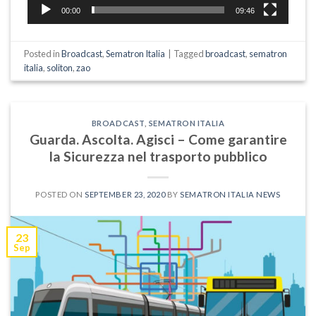
00:00
09:46
Posted in
Broadcast
,
Sematron Italia
|
Tagged
broadcast
,
sematron
italia
,
soliton
,
zao
BROADCAST
,
SEMATRON ITALIA
Guarda. Ascolta. Agisci – Come garantire
la Sicurezza nel trasporto pubblico
POSTED ON
SEPTEMBER 23, 2020
BY
SEMATRON ITALIA NEWS
23
Sep