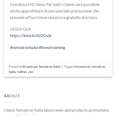
ricevitore HD View. Per tutti i clienti sarà possibile
anche approfittare di una speciale promozione che
prevede all’iscrizione una prova gratuita di 6 mesi.
LEGGI QUI:
https://lnkd.in/d22Gvjk
#
sematronitalia
#
livestreaming
Posted in
Broadcast
,
Sematron Italia
|
Tagged
broadcast
,
sematron
italia
,
soliton
,
zao
ABOUT
Check Sematron Italia latest news and products promotions