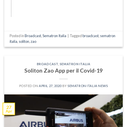
Posted in
Broadcast
,
Sematron Italia
|
Tagged
broadcast
,
sematron
italia
,
soliton
,
zao
BROADCAST
,
SEMATRON ITALIA
Soliton Zao App per il Covid-19
POSTED ON
APRIL 27, 2020
BY
SEMATRON ITALIA NEWS
27
Apr