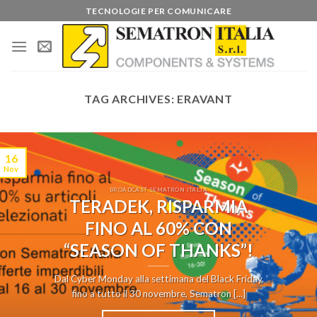
Skip
TECNOLOGIE PER COMUNICARE
to
content
TAG ARCHIVES:
ERAVANT
16
Nov
BROADCAST SEMATRON ITALIA
TERADEK, RISPARMIA
FINO AL 60% CON
“SEASON OF THANKS”!
Dal Cyber Monday alla settimana del Black Friday
fino a tutto il 30 novembre, Sematron [...]