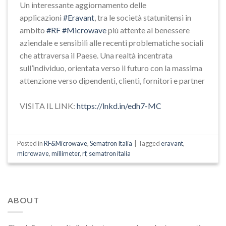
Un interessante aggiornamento delle
applicazioni
#Eravant
, tra le società statunitensi in
ambito
#RF
#Microwave
più attente al benessere
aziendale e sensibili alle recenti problematiche sociali
che attraversa il Paese. Una realtà incentrata
sull’individuo, orientata verso il futuro con la massima
attenzione verso dipendenti, clienti, fornitori e partner
VISITA IL LINK:
https://lnkd.in/edh7-MC
Posted in
RF&Microwave
,
Sematron Italia
|
Tagged
eravant
,
microwave
,
millimeter
,
rf
,
sematron italia
ABOUT