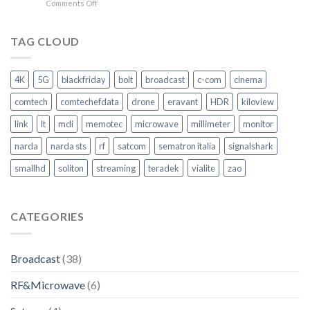
on
Comments Off
Guarda.
Ascolta.
Agisci
TAG CLOUD
–
Come
garantire
4K
5G
blackfriday
bolt
broadcast
c-com
cinema
la
Sicurezza
comtech
comtechefdata
drone
eravant
HDR
kiloview
nel
trasporto
link
lt
mdi
memotec
microwave
millimeter
monitor
pubblico
–
narda
narda sts
rf
satcom
sematron italia
signalshark
Video
Intervento
smallhd
soliton
streaming
teradek
vialite
zao
CATEGORIES
Broadcast
(38)
RF&Microwave
(6)