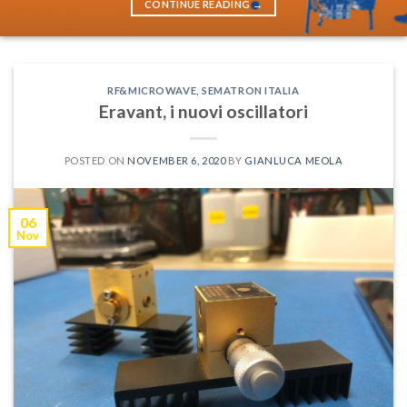
CONTINUE READING
→
RF&MICROWAVE
,
SEMATRON ITALIA
Eravant, i nuovi oscillatori
POSTED ON
NOVEMBER 6, 2020
BY
GIANLUCA MEOLA
06
Nov