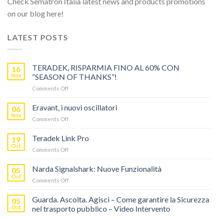
Check Sematron Italia latest news and products promotions
on our blog here!
LATEST POSTS
TERADEK, RISPARMIA FINO AL 60% CON
16
Nov
“SEASON OF THANKS”!
on
Comments Off
TERADEK,
RISPARMIA
Eravant, i nuovi oscillatori
06
FINO
Nov
on
Comments Off
AL
Eravant,
60%
i
Teradek Link Pro
CON
19
nuovi
Oct
“SEASON
on
Comments Off
oscillatori
OF
Teradek
THANKS”!
Link
Narda Signalshark: Nuove Funzionalità
05
Pro
Oct
on
Comments Off
Narda
Signalshark:
Guarda. Ascolta. Agisci – Come garantire la Sicurezza
05
Nuove
Oct
nel trasporto pubblico – Video Intervento
Funzionalità