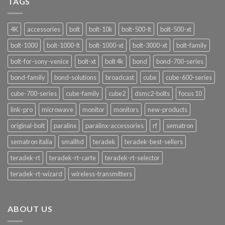
TAGS
Funzionalità
4K
accessories
bolt
bolt-10k
bolt-500-lt
bolt-500-xt
bolt-1000
bolt-1000-lt
bolt-1000-xt
bolt-3000-xt
bolt-family
bolt-for-sony-venice
bolt-xt
bolt 4k
bond
bond-700-series
bond-family
bond-solutions
broadcast
cube
cube-600-series
cube-700-series
cube-family
cube2
dsmc2-bolts
focus 10
link-pro
microwave
monitor
monitors
new-products
original-bolt
paralinx
paralinx-accessories
rf
sematron
sematron italia
smallhd
teradek
teradek-best-sellers
teradek-rt
teradek-rt-carte
teradek-rt-selector
teradek-rt-wizard
wireless-transmitters
ABOUT US