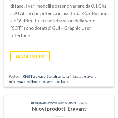
di fase. I vari modelli possono variare da 0,1 Ghz
a 20 Ghz e con potenza in uscita da -20 dBm fino
a +16 dBm. Tutti i sintetizzatori della serie
“SOT” sono dotati di GUI – Graphic User
Interface.
LEGGI TUTTO
Posted in
RF&Microwave
,
Sematron Italia
|
Tagged
eravant
,
microwave
,
millimeter
,
rf
,
sematron italia
RF&MICROWAVE
,
SEMATRON ITALIA
Nuovi prodotti Eravant