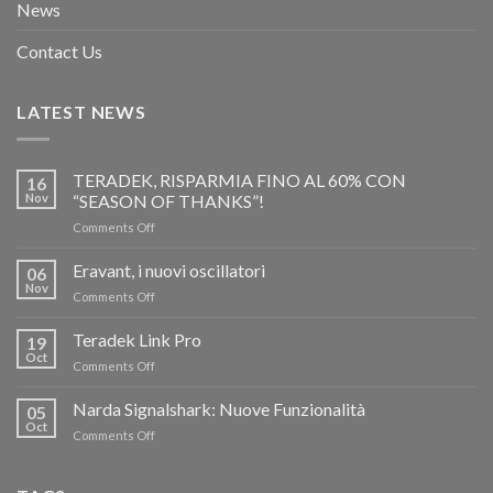
News
Contact Us
LATEST NEWS
TERADEK, RISPARMIA FINO AL 60% CON
16
Nov
“SEASON OF THANKS”!
on
Comments Off
TERADEK,
RISPARMIA
Eravant, i nuovi oscillatori
06
FINO
Nov
on
Comments Off
AL
Eravant,
60%
i
Teradek Link Pro
CON
19
nuovi
Oct
“SEASON
on
Comments Off
oscillatori
OF
Teradek
THANKS”!
Link
Narda Signalshark: Nuove Funzionalità
05
Pro
Oct
on
Comments Off
Narda
Signalshark:
Nuove