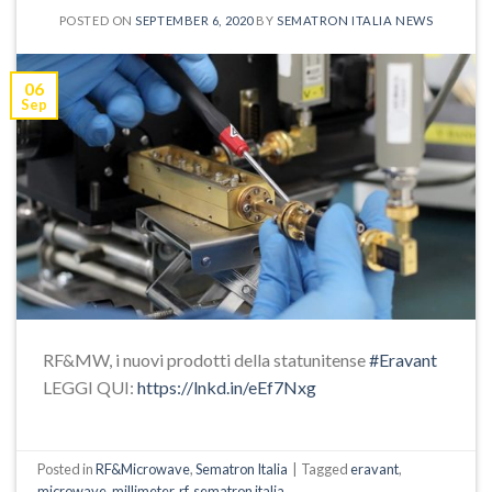
POSTED ON
SEPTEMBER 6, 2020
BY
SEMATRON ITALIA NEWS
06
Sep
RF&MW, i nuovi prodotti della statunitense
#Eravant
LEGGI QUI:
https://lnkd.in/eEf7Nxg
Posted in
RF&Microwave
,
Sematron Italia
|
Tagged
eravant
,
microwave
,
millimeter
,
rf
,
sematron italia